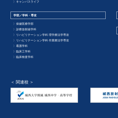
〉
キャンパスライフ
学部／学科・専攻
〉
保健医療学部
〉
診療放射線学科
〉
リハビリテーション学科 理学療法学専攻
〉
リハビリテーション学科 作業療法学専攻
〉
看護学科
〉
臨床工学科
〉
臨床検査学科
＜ 関連校 ＞