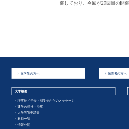
催しており、今回が20回目の開
〉
在学生の方へ
〉
保護者の方へ
大学概要
〉
理事長／学長・副学長からのメッセージ
〉
建学の精神・沿革
〉
大学設置申請書
〉
教員一覧
〉
情報公開