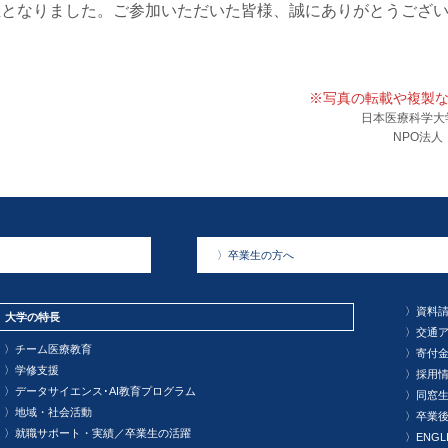
催となりました。ご参加いただいた皆様、誠にありがとうござ
※写真の転載や複製
日本医療科学大
NPO法人 J.
〉
卒業生の方へ
〉
資料
大学の特長
〉
交通
〉
チーム医療教育
〉
寄付
〉
学修支援
〉
採用
〉
データサイエンス･AI教育プログラム
〉
同窓
〉
地域・社会活動
〉
卒業
〉
就職サポート・実績／卒業生の活躍
〉
ENGL