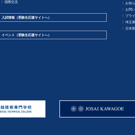
〉
国際交流
〉
お知
〉
お問
〉
プラ
入試情報
（受験生応援サイトへ）
〉
埼玉
〉
日本
イベント
（受験生応援サイトへ）