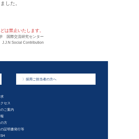
いました。
などは禁止いたします。
学 国際交流研究センター
J.N Social Contribution
〉
採用ご担当者の方へ
請求
アクセス
金のご案内
情報
生の方
後の証明書発行等
ISH